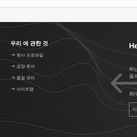
우리 에 관한 것
He
회사 프로파일
공장 투어
허
음
품질 관리
사이트맵
최