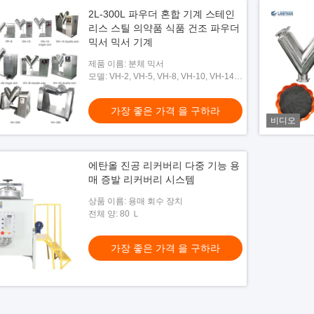
2L-300L 파우더 혼합 기계 스테인
리스 스틸 의약품 식품 건조 파우더
믹서 믹서 기계
제품 이름: 분체 믹서
모델: VH-2, VH-5, VH-8, VH-10, VH-14,
VH-20...
가장 좋은 가격 을 구하라
비디오
에탄올 진공 리커버리 다중 기능 용
매 증발 리커버리 시스템
상품 이름: 용매 회수 장치
전체 양: 80 Ｌ
가장 좋은 가격 을 구하라