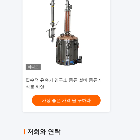
비디오
비디오
설비 증류기
50L 스테인리스 스틸 304 농도 탱크 추출
필수적 유축기 연
장치 추출 농도
식물 씨앗
구하라
가장 좋은 가격 을 구하라
가장 좋
저희와 연락