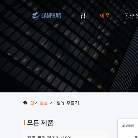
집
제품
동영
집
>
상품
>
정유 추출기
모든 제품