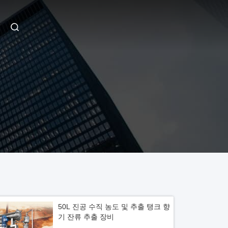
50L 진공 수직 농도 및 추출 탱크 향
기 잔류 추출 장비