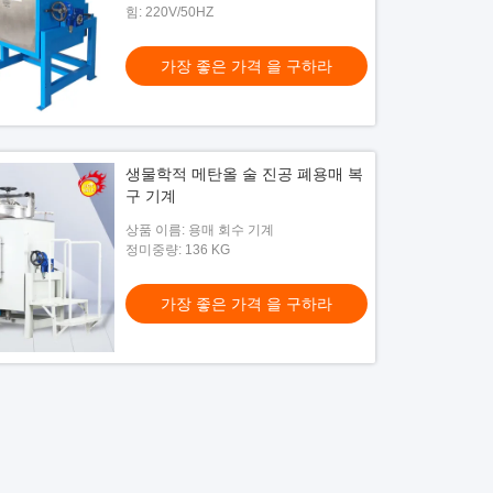
힘: 220V/50HZ
가장 좋은 가격 을 구하라
생물학적 메탄올 술 진공 폐용매 복
구 기계
상품 이름: 용매 회수 기계
정미중량: 136 KG
가장 좋은 가격 을 구하라