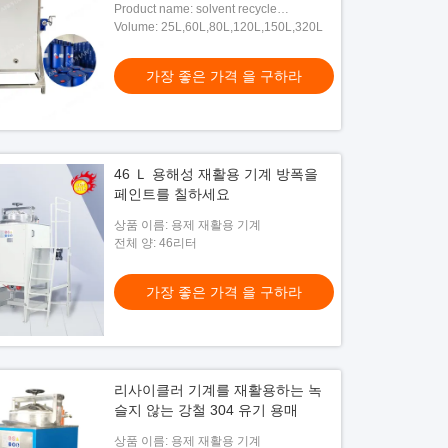
Product name: solvent recycle
machine,paint production line solvent
Volume: 25L,60L,80L,120L,150L,320L
recovery solvent based,Hy450Ex
Cleaning Solvent Recovery Distillation
가장 좋은 가격 을 구하라
Machine
46 Ｌ 용해성 재활용 기계 방폭을
페인트를 칠하세요
상품 이름: 용제 재활용 기계
전체 양: 46리터
가장 좋은 가격 을 구하라
리사이클러 기계를 재활용하는 녹
슬지 않는 강철 304 유기 용매
상품 이름: 용제 재활용 기계