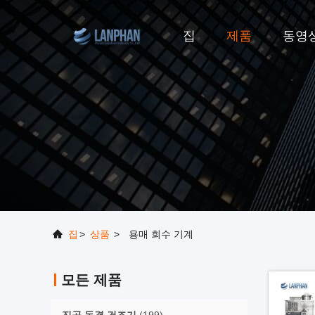
집
제품
동영
집
>
상품
>
용매 회수 기계
모든 제품