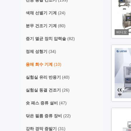
진공 동결 건조기
(199)
색채 선별기 기계
(24)
분무 건조기 기계
(80)
비디오
증기 멸균 장치 압력솥
(82)
정제 성형기
(34)
용매 회수 기계
(10)
실험실 유리 반응기
(40)
실험실 동결 건조기
(26)
숏 패스 증류 설비
(47)
닦은 필름 증류 장비
(22)
강하 경막 증발기
(31)