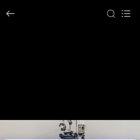
©
2020
-
2026
Henan
Lanphan
Industry
집
Co.,Ltd.
All
Rights
Reserved.
제
품
동
영
상
우