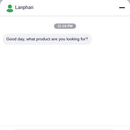
리
Lanphan
에
11:18 PM
대
Good day, what product are you looking for?
하
여
공
장
여
행
20L 듀얼 재킷 실험실 유리 반응기 증류 제약 솥 내부식