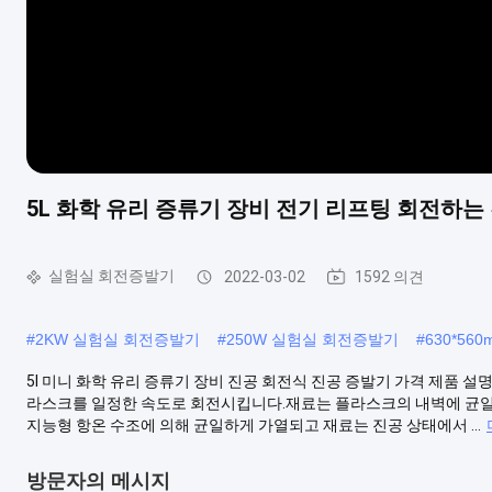
5L 화학 유리 증류기 장비 전기 리프팅 회전하는
실험실 회전증발기
2022-03-02
1592 의견
#
2KW 실험실 회전증발기
#
250W 실험실 회전증발기
#
630*5
5l 미니 화학 유리 증류기 장비 진공 회전식 진공 증발기 가격 제품 설명 R-
라스크를 일정한 속도로 회전시킵니다.재료는 플라스크의 내벽에 균일
지능형 항온 수조에 의해 균일하게 가열되고 재료는 진공 상태에서 ...
방문자의 메시지