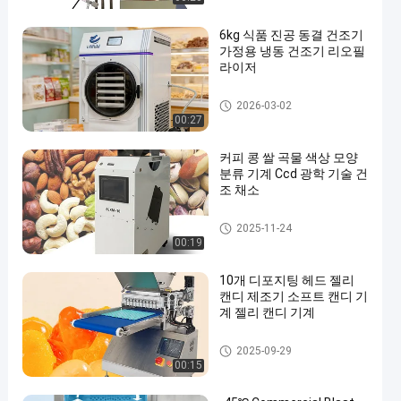
6kg 식품 진공 동결 건조기
가정용 냉동 건조기 리오필
라이저
진공 동결 건조기
2026-03-02
00:27
커피 콩 쌀 곡물 색상 모양
분류 기계 Ccd 광학 기술 건
조 채소
색채 선별기 기계
2025-11-24
00:19
10개 디포지팅 헤드 젤리
캔디 제조기 소프트 캔디 기
계 젤리 캔디 기계
진공 동결 건조기
2025-09-29
00:15