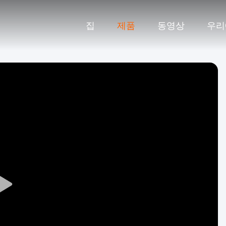
집
제품
동영상
우리
Play
Video