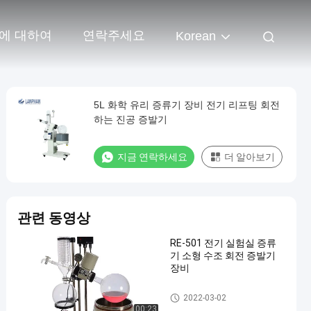
에 대하여
연락주세요
Korean
5L 화학 유리 증류기 장비 전기 리프팅 회전
하는 진공 증발기
지금 연락하세요
더 알아보기
관련 동영상
RE-501 전기 실험실 증류
기 소형 수조 회전 증발기
장비
실험실 회전증발기
2022-03-02
00:23