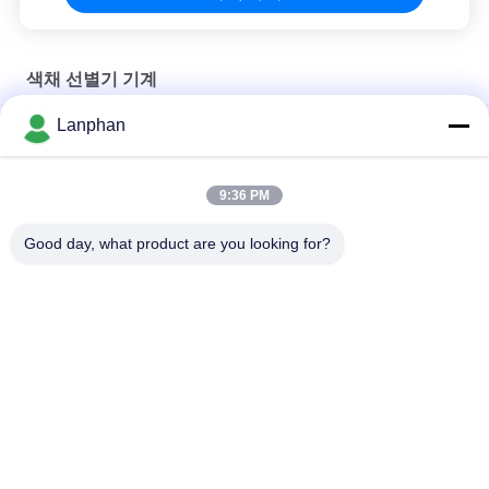
색채 선별기 기계
Lanphan
쌀 색상 선별기 커피콩 쌀 곡물 색상 밀 자동 선별기
지능형 정렬 자동 색상 정렬 Ccd 색상 정렬 기계 제조업체
9:36 PM
고해상도 CCD 안정성 성능 AI 기술 광적 색상 분류기
Good day, what product are you looking for?
모든
진공 동결 건조기
색채 선별기 기계
증기 멸균 장치 압력
분무 건조기 기계
솥