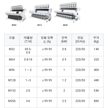
용
문
을
요
모델
매출량
정렬 정확
전력
전압
무게
구
(T/H)
(kW)
((V/Hz)
(kg)
도 (%)
하
M32
00.5-
≥ 99.99
0.8
220/50
140
0.8
세
M64
0.8-18
≥ 99.99
0.9
220/50
320
요
M96
1 ~ 2
≥ 99.99
1
220/50
400
M128
1~3
≥ 99.99
1.2
220/50
440
사
M192
2-5
≥ 99.99
2
220/50
540
이
M256
3-6
≥ 99.99
2.5
220/50
880
트