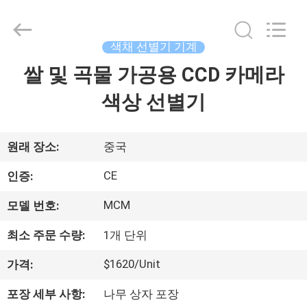
©
2020
-
2026
Henan
색채 선별기 기계
Lanphan
Industry
쌀 및 곡물 가공용 CCD 카메라
집
Co.,Ltd.
All
Rights
색상 선별기
Reserved.
제
품
원래 장소:
중국
CE
인증:
동
MCM
모델 번호:
영
최소 주문 수량:
1개 단위
상
$1620/Unit
가격:
포장 세부 사항:
나무 상자 포장
우