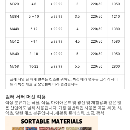
M320
4-8
≥ 99.99
3
220/50
1050
맵
M384
5 ~ 10
≥ 99.99
3.5
220/50
1210
개
M448
6-12
≥ 99.99
4
220/50
1380
인
M512
7-14
≥ 99.99
4.5
220/50
1580
정
M640
8~18
≥ 99.99
5
220/50
1950
보
M768
10-22
≥ 99.99
5.5
220/50
2800
보
표에 나열 된 매개 변수는 참조를 위해만, 특정 매개 변수는 고객의 사이
트의 특정 재료 및 오염률에 따라 변경됩니다.
호
컬러 서터 머신
적용
정
색상 분류기는 곡물, 식품, 다이아몬드 및 광산 및 재활용과 같은 많
은 산업에도 널리 사용됩니다. 가장 일반적인 사용은 곡물, 씨앗, 차,
책
약초, 말린 채소 분류입니다.,재활용 플라스틱, 소금, 광석.