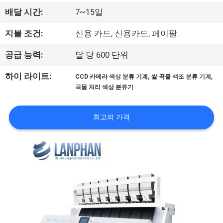
리
배달 시간:
7~15일
에
지불 조건:
신용 카드, 신용카드, 페이팔...
대
공급 능력:
달 당 600 단위
하
,
,
하이 라이트:
CCD 카메라 색상 분류 기계
쌀 곡물 색조 분류 기계
곡물 처리 색상 분류기
여
최고의 가격
공
장
여
행