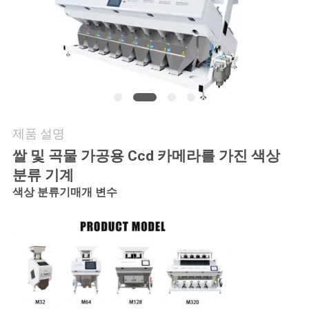
품
질
관
리
연
제품 설명
쌀 및 곡물 가공용 Ccd 카메라를 가진 색상
락
분류 기계
주
색상 분류기
매개 변수
세
요
인