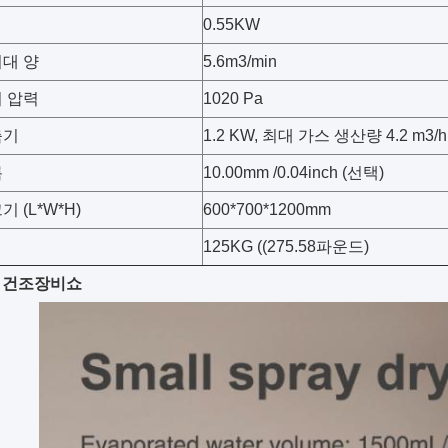
0.55KW
대 양
5.6m3/min
 압력
1020 Pa
축기
1.2 KW, 최대 가스 생산량 4.2 m3/h
름
10.00mm /0.04inch (선택)
 (L*W*H)
600*700*1200mm
125KG ((275.58파운드)
 건조장비
쇼