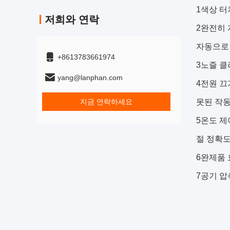
1색상 터
저희와 연락
2완전히 
자동으로 
+8613783661974
3노즐 클
yang@lanphan.com
4전원 끄
못된 작동
지금 연락하세요
5온도 제
절 정확도
6완제품 
7공기 압