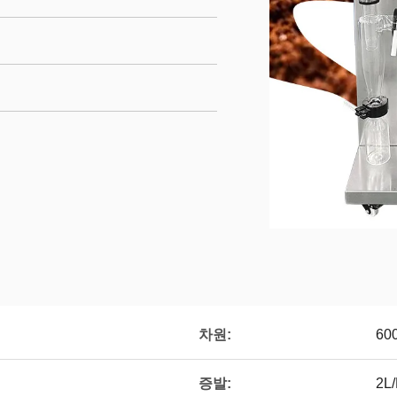
차원:
60
증발:
2L