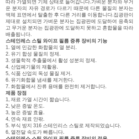
용
따라 가열되면 기체 상태로 들어갑니다.가벼운 분자와 무거
운 분자의 자유 경로가 다르기 때문에 다른 물질의 분자는
문
액체 표면에서 탈출한 후 다른 거리를 이동합니다.집광판이
제대로 설치되면 가벼운 분자는 집광판에 도달하여 응축되
을
고 무거운 분자는 집광판에 도달하지 못하고 혼합물을 따라
배출됩니다.
요
스테인레스 스틸 와이프 필름 증류 장비의 기능
1. 열에 민감한 화합물의 열 분리.
구
2. 유기 합성 물질의 정제.
3. 생물학적 추출물에서 활성 성분의 정제.
하
4. 산업폐기물의 재활용.
5, 식품 산업의 독성 물질 제거.
세
6. 유기화합물 냄새를 제거한다.
7. 화합물에서 잔류 용매를 완전히 제거합니다.
요
제품 장점
1, 재료 가열 시간이 짧습니다.
2, 낮은 증발 온도.
사
3, 높은 증발 효율.
4, 연속 재료 안팎.
이
5. 부식 방지 316 스테인리스 스틸로 제작되었습니다.
6, 열전달 속도가 빠릅니다.
트
스테인레스 스틸 와이프 필름 증류 장비의 적용