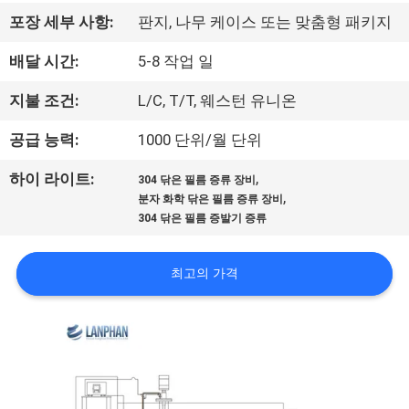
리
포장 세부 사항:
판지, 나무 케이스 또는 맞춤형 패키지
에
배달 시간:
5-8 작업 일
대
지불 조건:
L/C, T/T, 웨스턴 유니온
하
공급 능력:
1000 단위/월 단위
여
,
하이 라이트:
304 닦은 필름 증류 장비
,
분자 화학 닦은 필름 증류 장비
304 닦은 필름 증발기 증류
공
장
최고의 가격
여
행