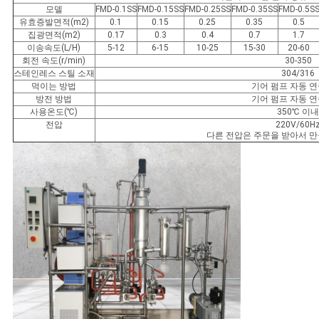
모델
FMD-0.1SS
FMD-0.15SS
FMD-0.25SS
FMD-0.35SS
FMD-0.5S
유효증발면적(m2)
0.1
0.15
0.25
0.35
0.5
집광면적(m2)
0.17
0.3
0.4
0.7
1.7
이송속도(L/H)
5-12
6-15
10-25
15-30
20-60
회전 속도(r/min)
30-350
스테인레스 스틸 소재
304/316
먹이는 방법
기어 펌프 자동 연
방전 방법
기어 펌프 자동 연
사용온도(℃)
350℃ 이
전압
220V/60H
다른 전압은 주문을 받아서 