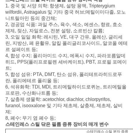
1. 중국 및 서양 의학: 항생제, 설탕 용액, Tripterygium
맵
wilfordii, Astragalus 및 기타 중국 허브;메틸이미다졸, 모노
니트릴아민 등의 중간체;
2, 경공업 식품: 과일 주스, 육수, 색소, 에센스, 향료, 효소
개
제제, 젖산, 자일로스, 전분 설탕, 소르빈산 칼륨;
3, 오일 일일 화학: 레시틴, VE, 대구 간유, 올레산, 글리세
인
린, 지방산, 폐 윤활유, 알킬 폴리글리코사이드, 알코올 에테
르 설페이트 등;
정
4, 합성 수지: 폴리아미드 수지, 에폭시 수지, 파라포름알데
히드, PPS(폴리프로필렌 세바케이트), PBT, 프로필 포메이
보
트;
5, 합성 섬유: PTA, DMT, 탄소 섬유, 폴리테트라히드로푸
보
란, 폴리에테르 폴리올 등;
6, 석유화학: TDI, MDI, 트리메틸하이드로퀴논, 트리메틸올
호
프로판, 수산화나트륨 등;
7, 살충제 생물학: acetochlor, diachlor, chlorpyrifos,
정
furanol, isooxalone 및 기타 제초제, 살충제, 제초제, 살비
책
제;
8, 폐수: 무기 염 폐수 등;
스테인레스 스틸 닦은 필름 증류 장비의 매개 변수
스테인레스 스틸 분자 증류