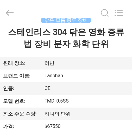
©
2020
-
2026
Henan
닦은 필름 증류 장비
Lanphan
Industry
스테인리스 304 닦은 영화 증류
집
Co.,Ltd.
All
Rights
법 장비 분자 화학 단위
Reserved.
제
품
원래 장소:
허난
Lanphan
브랜드 이름:
동
CE
인증:
영
FMD-0.5SS
모델 번호:
상
최소 주문 수량:
하나의 단위
$67550
가격:
우