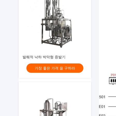
발췌적 낙하 박막형 증발기
가장 좋은 가격 을 구하라