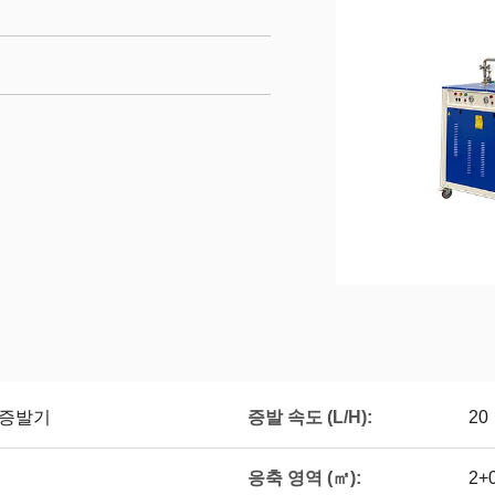
증발 속도 (L/H):
형 증발기
20
응축 영역 (㎡):
2+0