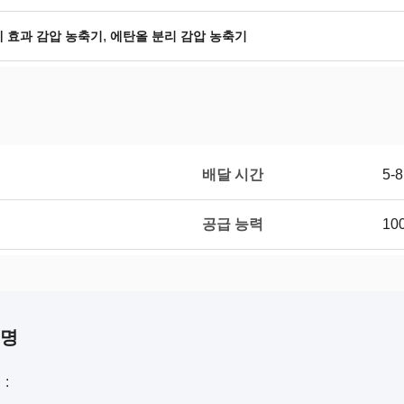
,
세 효과 감압 농축기
에탄올 분리 감압 농축기
배달 시간
5-
공급 능력
10
설명
: