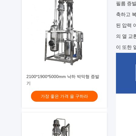
필름 증
축하고 복
된 압력 
의 열 교
이 또한 
2100*1900*5000mm 낙하 박막형 증발
기
가장 좋은 가격 을 구하라