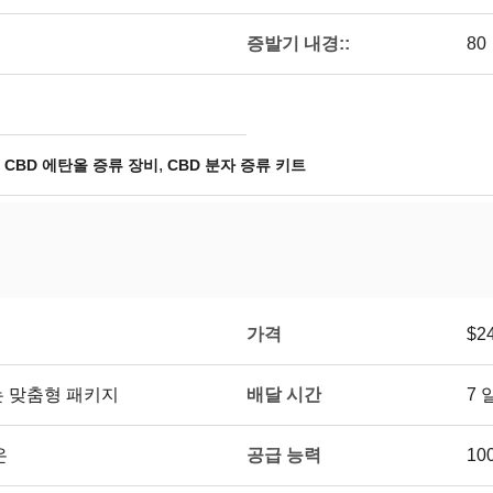
증발기 내경::
80
,
,
CBD 에탄올 증류 장비
CBD 분자 증류 키트
가격
$24
배달 시간
는 맞춤형 패키지
7 
공급 능력
온
10