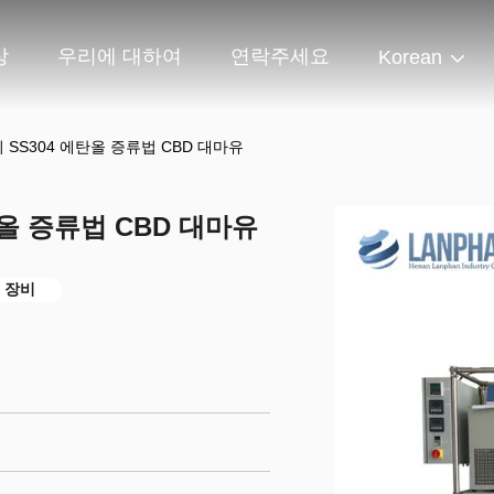
상
우리에 대하여
연락주세요
Korean
 SS304 에탄올 증류법 CBD 대마유
탄올 증류법 CBD 대마유
 장비