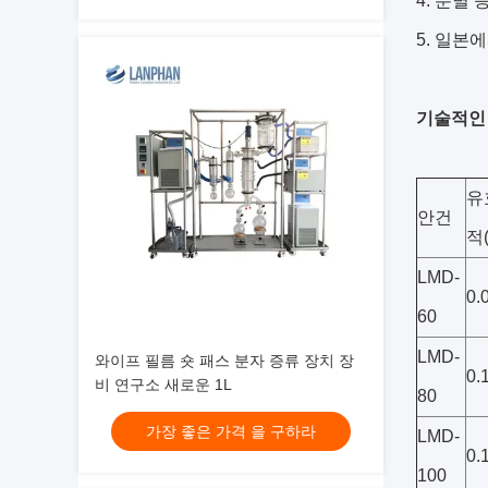
4. 분별
5. 일본
기술적인
유
안건
적(
LMD-
0.
60
LMD-
와이프 필름 숏 패스 분자 증류 장치 장
0.
비 연구소 새로운 1L
80
가장 좋은 가격 을 구하라
LMD-
0.
100