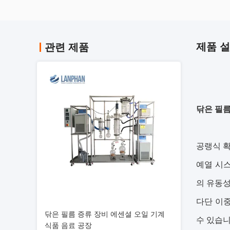
제품 
관련 제품
닦은 필름
공랭식 확
예열 시
의 유동성
다단 이중
닦은 필름 증류 장비 에센셜 오일 기계
수 있습니
식품 음료 공장