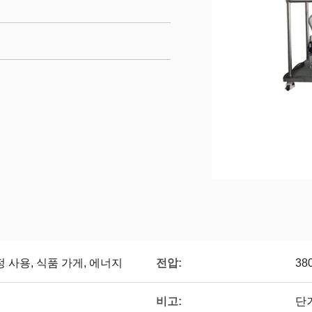
전압:
정 사용, 식품 가게, 에너지
38
비고:
단