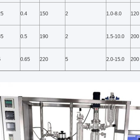
25
0.4
150
2
1.0-8.0
120
35
0.5
190
2
1.5-10.0
200
5
0.65
220
5
2.0-15.0
200