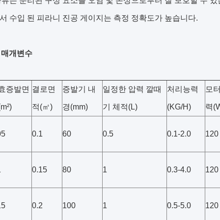
 증류는 분리된 구성 요소를 오염 및 손상으로부터 잘 보호할 수 
에서 수입 된 피라니 진공 게이지는 측정 정확도가 높습니다.
 매개변수
효증발면
결로면
증발기 내
일정한 압력 깔때
처리능력
모터
m²)
적(㎡)
경(mm)
기 체적(L)
(KG/H)
력(
05
0.1
60
0.5
0.1-2.0
120
1
0.15
80
1
0.3-4.0
120
15
0.2
100
1
0.5-5.0
120