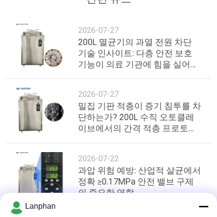
2026-07-27
200L 멸균기의 과열 전원 차단
기술 인사이트: 다층 안전 보호
기능이 의료 기관에 힘을 실어주
는 방법
2026-07-27
밀집 기판 적층이 증기 침투를 차
단하는가? 200L 수직 오토클레
이브에서의 간격 적층 프로토콜
및 온도 균일성 최적화
2026-07-22
과압 위험 예방: 산업적 살균에서
정확 ≥0.17MPa 안전 밸브 구제
의 중요한 역할
Lanphan