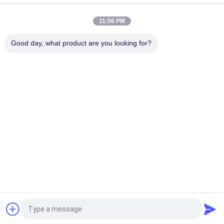
상단
11:56 PM
Good day, what product are you looking for?
모든
진공 동결 건조기
색채 선별기 기계
증기 멸균 장치 압력
분무 건조기 기계
솥
정제 성형기
용매 회수 기계
실험실 유리 반응기
실험실 동결 건조기
견적 요청