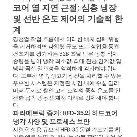
용
코어 열 지연 근절: 심층 냉장
문
및 선반 온도 제어의 기술적 한
을
계
요
경공업 작업 흐름에서 이러한 배치 실패 위험
을 제거하려면 파일럿 규모 또는 상업용 동결
구
건조기를 평가하는 B2B 조달 팀은 공칭 적재
중량을 넘어 냉각 최소값, 최대 진공 임계값 및
하
냉각 곡선 일관성을 엄격하게 검사해야 합니
세
다. 고부하 연속 생고기 생산을 처리할 수 있는
우수한 시스템은 지정된 시간 내에 수십 밀리
요
미터 두께로 쌓인 고기 조각의 중심 온도를 안
전한 급속 냉동 임계선 아래로 강제해야 합니
다.
사
파라메트릭 증거: HFD-35의 하드코어
냉각 사양 및 프로세스 보안
이
시험용 상용 규모의 HFD-35 동결 건조기를 확
트
실한 예로 들면, 이 장치는 수분 함량이 높은 육