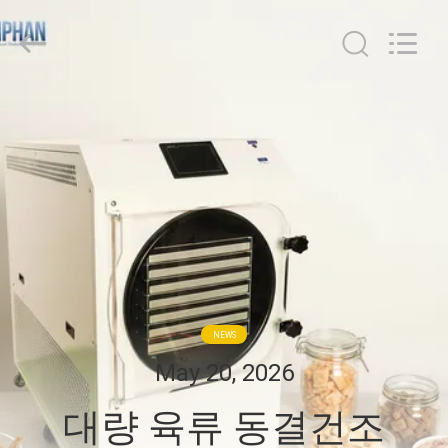
©
2020
-
2026
Henan
Lanphan
Industry
집
Co.,Ltd.
All
Rights
Reserved.
제
품
동
영
NEWS
상
May 20, 2026
대량 육류 동결건조
우