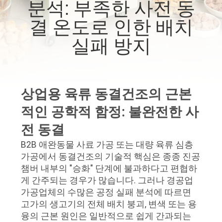
분석: 부족한 사전 동
리
결 온도로 인한 배치
에
실패 방지
대
하
여
상업용 육류 동결건조의 근본
적인 공학적 함정: 불완전한 사
공
전 동결
B2B 애완동물 사료 가공 또는 대량 육류 심층
장
가공에서 동결건조의 기술적 핵심은 종종 진공
여
챔버 내부의 "승화" 단계에 불과하다고 편협하
게 간주되는 경우가 많습니다. 그러나 경공업
행
가공업체의 수많은 공정 실패 분석에 따르면
고가의 생고기의 전체 배치 붕괴, 변색 또는 용
융의 근본 원인은 일반적으로 쉽게 간과되는