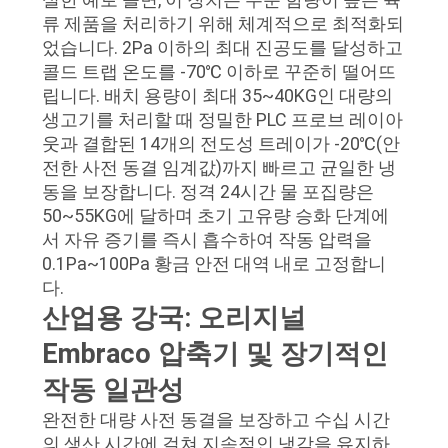
류 제품을 처리하기 위해 체계적으로 최적화되
맵
었습니다. 2Pa 이하의 최대 진공도를 달성하고
콜드 트랩 온도를 -70℃ 이하로 꾸준히 떨어뜨
립니다. 배치 용량이 최대 35~40KG인 대량의
개
생고기를 처리할 때 정밀한 PLC 프로브 레이아
인
웃과 결합된 14개의 전도성 트레이가 -20℃(안
전한 사전 동결 임계값)까지 빠르고 균일한 냉
정
동을 보장합니다. 정격 24시간 물 포집량은
50~55KG에 달하며 초기 고유량 승화 단계에
보
서 자유 증기를 즉시 흡수하여 작동 압력을
보
0.1Pa~100Pa 황금 안전 대역 내로 고정합니
다.
호
산업용 강국: 오리지널
정
Embraco 압축기 및 장기적인
책
작동 일관성
완전한 대량 사전 동결을 보장하고 수십 시간
의 생산 시간에 걸쳐 지속적인 냉각을 유지하